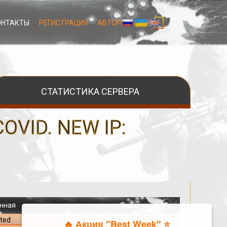
ОНТАКТЫ
РЕГИСТРАЦИЯ
АВТОРИЗАЦИЯ
СТАТИСТИКА СЕРВЕРА
OVID. NEW IP:
нная
Значение
ted
d
🔥 Акция "Best Week" ⭐️