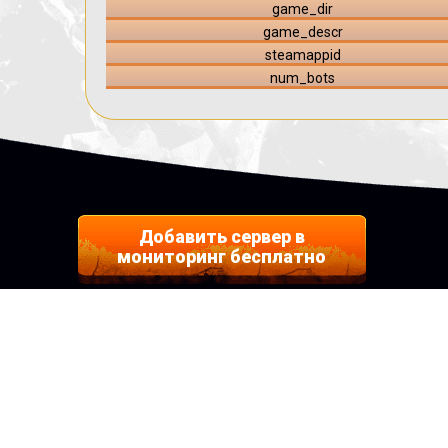
game_dir
game_descr
steamappid
num_bots
Добавить сервер в
мониторинг бесплатно