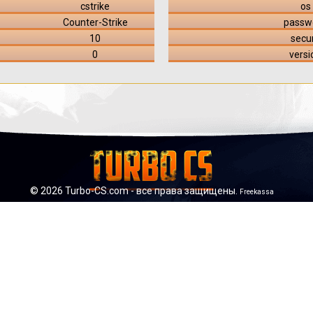
cstrike
os
Counter-Strike
passw
10
secu
0
versi
©
2026 Turbo-CS.com - все права защищены.
Freekassa