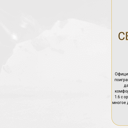
С
Официа
поигра
да
комфор
1.6 с 
многое 