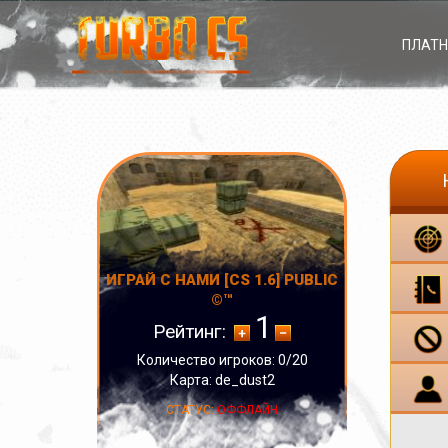
ПЛАТН
ИГРАЙ С НАМИ [CS 1.6] PUBLIC
©™
1
Рейтинг:
Количество игроков: 0/20
Карта: de_dust2
СТАТУС:
ОФФЛАЙН