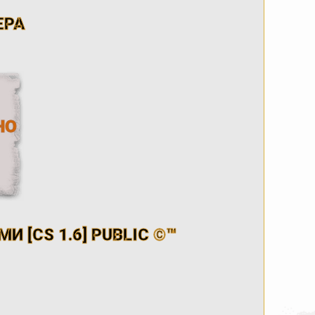
ЕРА
НО
И [CS 1.6] PUBLIC ©™