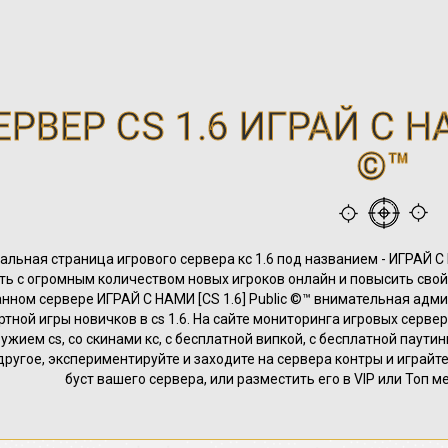
ЕРВЕР CS 1.6 ИГРАЙ С НА
©™
льная страница игрового сервера кс 1.6 под названием - ИГРАЙ С 
ть с огромным количеством новых игроков онлайн и повысить свой 
нном сервере ИГРАЙ С НАМИ [CS 1.6] Public ©™ внимательная адм
тной игры новичков в cs 1.6. На сайте мониторинга игровых серверо
оружием cs, со скинами кс, с бесплатной випкой, с бесплатной паути
другое, экспериментируйте и заходите на сервера контры и играйте
буст вашего сервера, или разместить его в VIP или Топ м