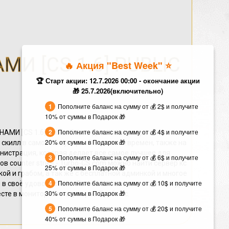
МИ [CS 1.6] PUBLIC
🔥 Акция "Best Week" ⭐️
🏆 Старт акции: 12.7.2026 00:00 - окончание акции
🎁 25.7.2026(включительно)
Пополните баланс на сумму от 💰 2$ и получите
10% от суммы в Подарок 🎁
Пополните баланс на сумму от 💰 4$ и получите
НАМИ [CS 1.6] Public ©™, на данном сервере вы можете
20% от суммы в Подарок 🎁
скилл в самом популярной игре всех времен, также на
инистрация, которая делает все самое лучшее для
Пополните баланс на сумму от 💰 6$ и получите
в counter strike - Turbo-CS.com можно найти сервер кс
25% от суммы в Подарок 🎁
нкой и грабом, а так же с бесплатной админкой и многое
Пополните баланс на сумму от 💰 10$ и получите
 в своё удовольствие. Так же вы можете заказать турбо
30% от суммы в Подарок 🎁
есте в мониторинге серверов Турбо кс.
Пополните баланс на сумму от 💰 20$ и получите
40% от суммы в Подарок 🎁