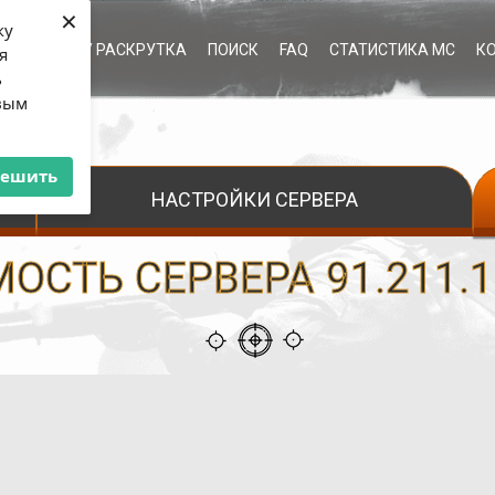
×
ку
ЫЕ УСЛУГИ / РАСКРУТКА
ПОИСК
FAQ
СТАТИСТИКА МС
К
я
ь
рвым
решить
НАСТРОЙКИ СЕРВЕРА
СТЬ СЕРВЕРА 91.211.11