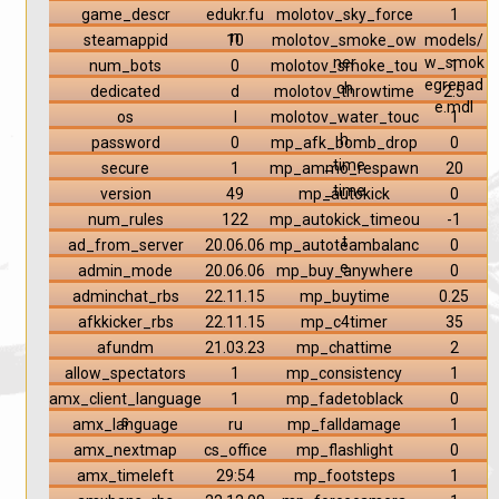
game_descr
edukr.fu
molotov_sky_force
1
n
steamappid
10
molotov_smoke_ow
models/
ner
w_smok
num_bots
0
molotov_smoke_tou
1
egrenad
ch
dedicated
d
molotov_throwtime
2.5
e.mdl
os
l
molotov_water_touc
1
h
password
0
mp_afk_bomb_drop
0
_time
secure
1
mp_ammo_respawn
20
_time
version
49
mp_autokick
0
num_rules
122
mp_autokick_timeou
-1
t
ad_from_server
20.06.06
mp_autoteambalanc
0
e
admin_mode
20.06.06
mp_buy_anywhere
0
adminchat_rbs
22.11.15
mp_buytime
0.25
afkkicker_rbs
22.11.15
mp_c4timer
35
afundm
21.03.23
mp_chattime
2
allow_spectators
1
mp_consistency
1
amx_client_language
1
mp_fadetoblack
0
s
amx_language
ru
mp_falldamage
1
amx_nextmap
cs_office
mp_flashlight
0
amx_timeleft
29:54
mp_footsteps
1