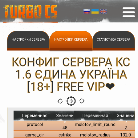
НАСТРОЙКИ СЕРВЕРА
НАСТРОЙКИ СЕРВЕРА
СТАТИСТИКА СЕРВЕРА
КОНФИГ СЕРВЕРА КС
1.6 ЄДИНА УКРАЇНА
[18+] FREE VIP❤
Переменная
Значени
Переменная
Значени
е
е
protocol
molotov_limit_round
48
2
game_dir
cstrike
molotov_radius
132.0