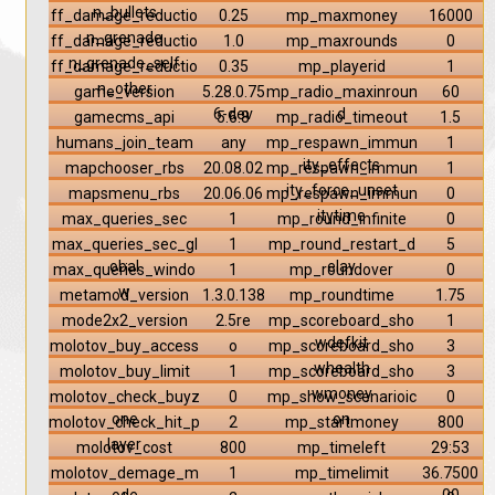
n_bullets
ff_damage_reductio
0.25
mp_maxmoney
16000
n_grenade
ff_damage_reductio
1.0
mp_maxrounds
0
n_grenade_self
ff_damage_reductio
0.35
mp_playerid
1
n_other
game_version
5.28.0.75
mp_radio_maxinroun
60
6-dev
d
gamecms_api
5.6.8
mp_radio_timeout
1.5
humans_join_team
any
mp_respawn_immun
1
ity_effects
mapchooser_rbs
20.08.02
mp_respawn_immun
1
ity_force_unset
mapsmenu_rbs
20.06.06
mp_respawn_immun
0
itytime
max_queries_sec
1
mp_round_infinite
0
max_queries_sec_gl
1
mp_round_restart_d
5
obal
elay
max_queries_windo
1
mp_roundover
0
w
metamod_version
1.3.0.138
mp_roundtime
1.75
mode2x2_version
2.5re
mp_scoreboard_sho
1
wdefkit
molotov_buy_access
o
mp_scoreboard_sho
3
whealth
molotov_buy_limit
1
mp_scoreboard_sho
3
wmoney
molotov_check_buyz
0
mp_show_scenarioic
0
one
on
molotov_check_hit_p
2
mp_startmoney
800
layer
molotov_cost
800
mp_timeleft
29:53
molotov_demage_m
1
mp_timelimit
36.7500