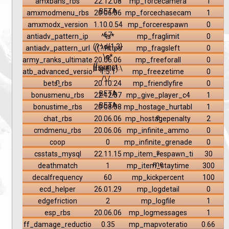
amxbans_rbs
22.12.08
mp_forcecamera
1
BETA
amxmodmenu_rbs
20.06.06
mp_forcechasecam
1
amxmodx_version
1.10.0.54
mp_forcerespawn
0
67
antiadv_pattern_ip
^\s*
mp_fraglimit
0
(?:\d{1,3}
antiadv_pattern_url
((?:https
mp_fragsleft
0
\s*
?
army_ranks_ultimate
20.06.06
mp_freeforall
0
[[:punct...
|ftp|file):\
atb_advanced_versio
1.5.1
mp_freezetime
0
/\/...
n
bets_rbs
20.10.24
mp_friendlyfire
0
BETA
bonusmenu_rbs
22.12.07
mp_give_player_c4
1
BETA
bonustime_rbs
20.08.08
mp_hostage_hurtabl
1
e
chat_rbs
20.06.06
mp_hostagepenalty
2
cmdmenu_rbs
20.06.06
mp_infinite_ammo
0
coop
0
mp_infinite_grenade
0
s
csstats_mysql
22.11.15
mp_item_respawn_ti
30
me
deathmatch
1
mp_item_staytime
300
decalfrequency
60
mp_kickpercent
100
ecd_helper
26.01.29
mp_logdetail
0
edgefriction
2
mp_logfile
1
esp_rbs
20.06.06
mp_logmessages
1
ff_damage_reductio
0.35
mp_mapvoteratio
0.66