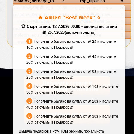
ode
00
molotov_demage_ra
2
mp_tkpunish
0
dius_mode
molotov_demage_ti
0.30
mp_weapon_respaw
20
me
n_time
molotov_demage_va
20.0
mp_weapons_allow_
1
🔥 Акция "Best Week" ⭐️
lue
map_placed
molotov_duration
10
mp_windifference
1
🏆 Старт акции: 12.7.2026 00:00 - окончание акции
molotov_effect_num
3
mp_winlimit
0
🎁 25.7.2026(включительно)
molotov_equip_acce
1
pausable
0
Пополните баланс на сумму от 💰 2$ и получите
ss
molotov_killfeed
0
10% от суммы в Подарок 🎁
Пополните баланс на сумму от 💰 4$ и получите
20% от суммы в Подарок 🎁
Пополните баланс на сумму от 💰 6$ и получите
25% от суммы в Подарок 🎁
Добавить сервер в
Пополните баланс на сумму от 💰 10$ и получите
мониторинг бесплатно
30% от суммы в Подарок 🎁
Пополните баланс на сумму от 💰 20$ и получите
40% от суммы в Подарок 🎁
Платные услуги
Пополните баланс на сумму от 💰 30$ и получите
50% от суммы в Подарок 🎁
Выдача подарков в РУЧНОМ режиме, пожалуйста