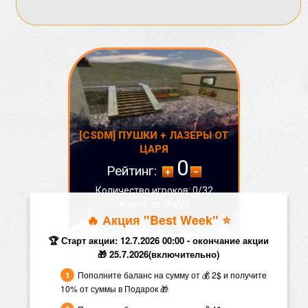
[CSDM] ПУШКИ + ЛАЗЕРЫ ОТ
ЦАРЯ
0
Рейтинг:
Количество игроков: 0/32
Карта: cs_italy2
🔥 Акция "Best Week" ⭐️
СТАТУС:
ОФФЛАЙН
🏆 Старт акции: 12.7.2026 00:00 - окончание акции
🎁 25.7.2026(включительно)
Пополните баланс на сумму от 💰 2$ и получите
10% от суммы в Подарок 🎁