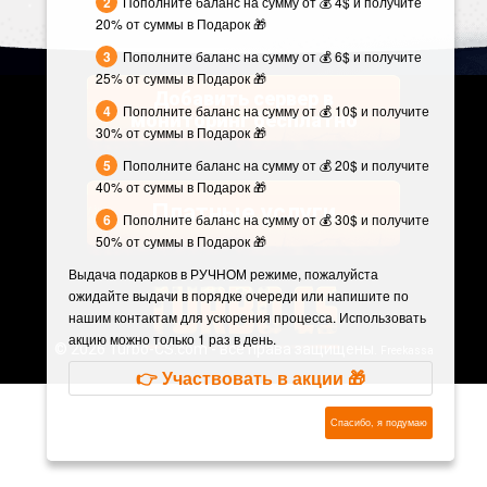
Пополните баланс на сумму от 💰 4$ и получите
20% от суммы в Подарок 🎁
Пополните баланс на сумму от 💰 6$ и получите
25% от суммы в Подарок 🎁
Добавить сервер в
Пополните баланс на сумму от 💰 10$ и получите
мониторинг бесплатно
30% от суммы в Подарок 🎁
Пополните баланс на сумму от 💰 20$ и получите
40% от суммы в Подарок 🎁
Платные услуги
Пополните баланс на сумму от 💰 30$ и получите
50% от суммы в Подарок 🎁
Выдача подарков в РУЧНОМ режиме, пожалуйста
ожидайте выдачи в порядке очереди или напишите по
нашим контактам для ускорения процесса. Использовать
акцию можно только 1 раз в день.
©
2026 Turbo-CS.com - все права защищены.
Freekassa
👉 Участвовать в акции 🎁
Спасибо, я подумаю