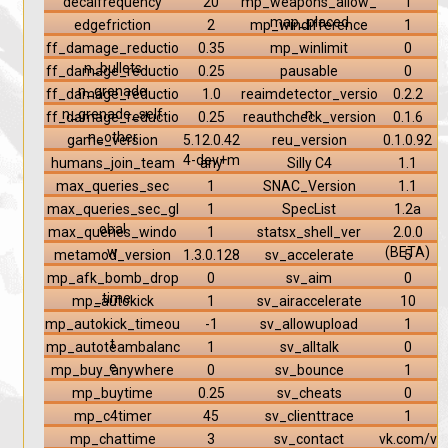
decalfrequency
20
mp_weapons_allow_
1
map_placed
edgefriction
2
mp_windifference
1
ff_damage_reductio
0.35
mp_winlimit
0
n_bullets
ff_damage_reductio
0.25
pausable
0
n_grenade
ff_damage_reductio
1.0
reaimdetector_versio
0.2.2
n_grenade_self
n
ff_damage_reductio
0.25
reauthcheck_version
0.1.6
n_other
game_version
5.12.0.42
reu_version
0.1.0.92
4-dev+m
humans_join_team
any
Silly C4
1.1
max_queries_sec
1
SNAC_Version
1.1
max_queries_sec_gl
1
SpecList
1.2a
obal
max_queries_windo
1
statsx_shell_ver
2.0.0
w
(BETA)
metamod_version
1.3.0.128
sv_accelerate
5
mp_afk_bomb_drop
0
sv_aim
0
_time
mp_autokick
1
sv_airaccelerate
10
mp_autokick_timeou
-1
sv_allowupload
1
t
mp_autoteambalanc
1
sv_alltalk
0
e
mp_buy_anywhere
0
sv_bounce
1
mp_buytime
0.25
sv_cheats
0
mp_c4timer
45
sv_clienttrace
1
mp_chattime
3
sv_contact
vk.com/v