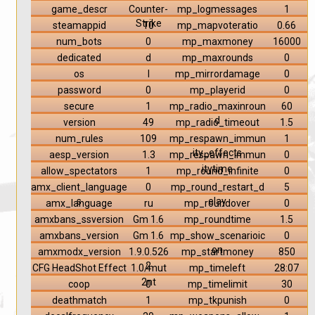
game_descr
Counter-
mp_logmessages
1
Strike
steamappid
10
mp_mapvoteratio
0.66
num_bots
0
mp_maxmoney
16000
dedicated
d
mp_maxrounds
0
os
l
mp_mirrordamage
0
password
0
mp_playerid
0
secure
1
mp_radio_maxinroun
60
d
version
49
mp_radio_timeout
1.5
num_rules
109
mp_respawn_immun
1
ity_effects
aesp_version
1.3
mp_respawn_immun
0
itytime
allow_spectators
1
mp_round_infinite
0
amx_client_language
0
mp_round_restart_d
5
s
elay
amx_language
ru
mp_roundover
0
amxbans_ssversion
Gm 1.6
mp_roundtime
1.5
amxbans_version
Gm 1.6
mp_show_scenarioic
0
on
amxmodx_version
1.9.0.526
mp_startmoney
850
2
CFG HeadShot Effect
1.0/mut
mp_timeleft
28:07
2nt
coop
0
mp_timelimit
30
deathmatch
1
mp_tkpunish
0