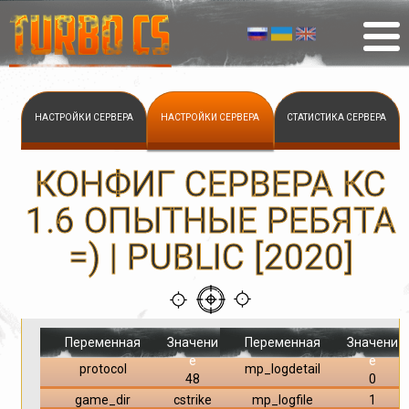
НАСТРОЙКИ СЕРВЕРА
НАСТРОЙКИ СЕРВЕРА
СТАТИСТИКА СЕРВЕРА
КОНФИГ СЕРВЕРА КС
1.6 ОПЫТНЫЕ РЕБЯТА
=) | PUBLIC [2020]
Переменная
Значени
Переменная
Значени
е
е
protocol
mp_logdetail
48
0
game_dir
cstrike
mp_logfile
1