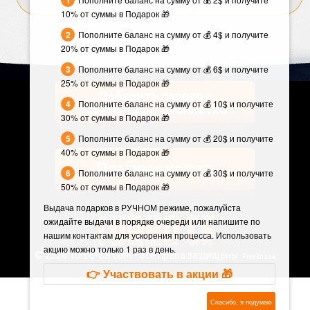
10% от суммы в Подарок 🎁
Пополните баланс на сумму от 💰 4$ и получите
20% от суммы в Подарок 🎁
Пополните баланс на сумму от 💰 6$ и получите
25% от суммы в Подарок 🎁
Добавить сервер в
Пополните баланс на сумму от 💰 10$ и получите
мониторинг бесплатно
30% от суммы в Подарок 🎁
Пополните баланс на сумму от 💰 20$ и получите
40% от суммы в Подарок 🎁
Платные услуги
Пополните баланс на сумму от 💰 30$ и получите
50% от суммы в Подарок 🎁
Выдача подарков в РУЧНОМ режиме, пожалуйста
ожидайте выдачи в порядке очереди или напишите по
нашим контактам для ускорения процесса. Использовать
акцию можно только 1 раз в день.
©
2026 Turbo-CS.com - все права защищены.
Freekassa
👉 Участвовать в акции 🎁
Спасибо, я подумаю