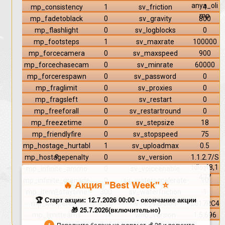
anya_oli
mp_consistency
1
sv_friction
4
mp
mp_fadetoblack
0
sv_gravity
800
mp_flashlight
0
sv_logblocks
0
mp_footsteps
1
sv_maxrate
100000
mp_forcecamera
0
sv_maxspeed
900
mp_forcechasecam
0
sv_minrate
60000
mp_forcerespawn
0
sv_password
0
mp_fraglimit
0
sv_proxies
0
mp_fragsleft
0
sv_restart
0
mp_freeforall
0
sv_restartround
0
mp_freezetime
0
sv_stepsize
18
mp_friendlyfire
0
sv_stopspeed
75
mp_hostage_hurtabl
1
sv_uploadmax
0.5
e
mp_hostagepenalty
0
sv_version
1.1.2.7/S
tdio,48,1
mp_infinite_ammo
0
sv_voiceenable
1
477
mp_infinite_grenade
0
sv_wateraccelerate
10
🔥 Акция "Best Week" ⭐️
s
mp_item_staytime
300
sv_waterfriction
1
🏆 Старт акции: 12.7.2026 00:00 - окончание акции
mp_kickpercent
0.66
VTC_Version
2017RC4
🎁 25.7.2026(включительно)
mp_limitteams
1
whb_version
1.5.696
Пополните баланс на сумму от 💰 2$ и получите