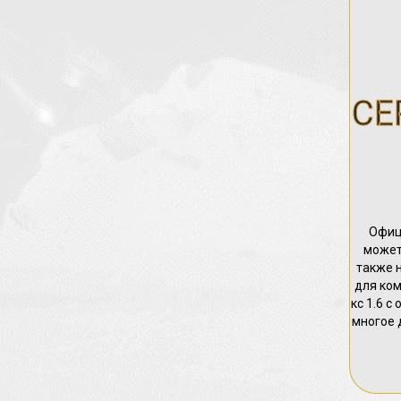
СЕ
Офиц
может
также 
для ком
кс 1.6 с
многое 