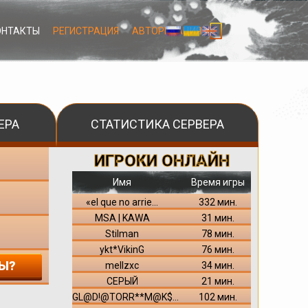
ОНТАКТЫ
РЕГИСТРАЦИЯ
АВТОРИЗАЦИЯ
ЕРА
СТАТИСТИКА СЕРВЕРА
ИГРОКИ ОНЛАЙН
Имя
Время игры
«el que no arrie...
332 мин.
MSA | KAWA
31 мин.
Stilman
78 мин.
ykt*VikinG
76 мин.
Ы?
mellzxc
34 мин.
СЕРЫЙ
21 мин.
GL@D!@TORR**M@K$...
102 мин.