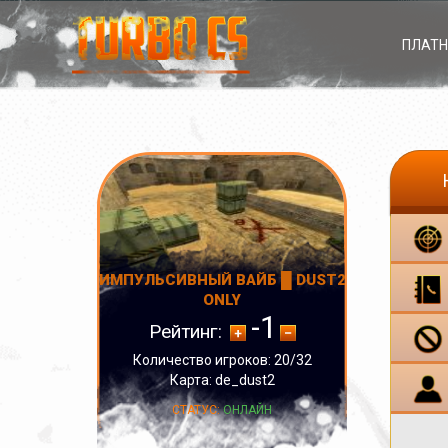
ПЛАТН
ИМПУЛЬСИВНЫЙ ВАЙБ █ DUST2
ONLY
-1
Рейтинг:
Количество игроков: 20/32
Карта: de_dust2
СТАТУС:
ОНЛАЙН