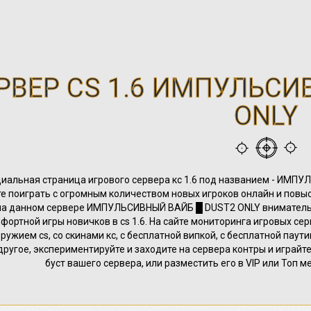
РВЕР CS 1.6 ИМПУЛЬСИ
ONLY
иальная страница игрового сервера кс 1.6 под названием - ИМПУ
е поиграть с огромным количеством новых игроков онлайн и повыси
на данном сервере ИМПУЛЬСИВНЫЙ ВАЙБ █ DUST2 ONLY внимательн
фортной игры новичков в cs 1.6. На сайте мониторинга игровых сер
 оружием cs, со скинами кс, с бесплатной випкой, с бесплатной паут
другое, экспериментируйте и заходите на сервера контры и играйте
буст вашего сервера, или разместить его в VIP или Топ м