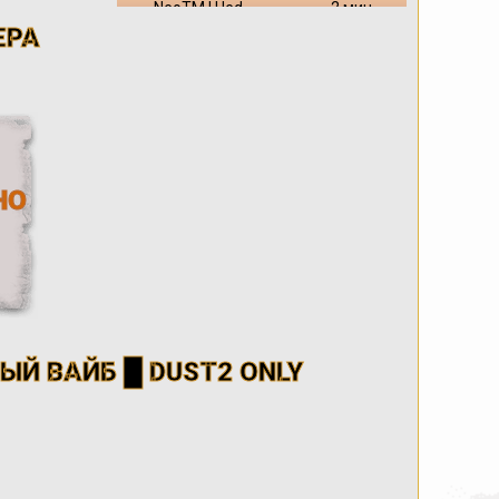
NeoTM | Hed
2 мин.
ЕРА
$$
6 мин.
200$
3 мин.
Mirage_Тень
91 мин.
Кибер_Ace
71 мин.
OneTap_Змей
20 мин.
[Тень_Reaper]
61 мин.
HLTV | cs-impuls...
123 мин.
НО
Santazyy
8 мин.
Shadow_Ворон
84 мин.
Shadow_Плент
128 мин.
Пыльный_Vandal
33 мин.
движ
94 мин.
Й ВАЙБ █ DUST2 ONLY