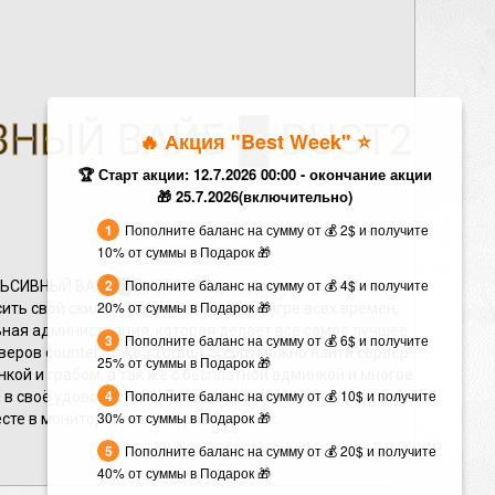
ВНЫЙ ВАЙБ █ DUST2
🔥 Акция "Best Week" ⭐️
🏆 Старт акции: 12.7.2026 00:00 - окончание акции
🎁 25.7.2026(включительно)
Пополните баланс на сумму от 💰 2$ и получите
10% от суммы в Подарок 🎁
Пополните баланс на сумму от 💰 4$ и получите
ЛЬСИВНЫЙ ВАЙБ █ DUST2 ONLY, на данном сервере вы
20% от суммы в Подарок 🎁
ть свой скилл в самом популярной игре всех времен,
ая администрация, которая делает все самое лучшее
Пополните баланс на сумму от 💰 6$ и получите
веров counter strike - Turbo-CS.com можно найти сервер
25% от суммы в Подарок 🎁
инкой и грабом, а так же с бесплатной админкой и многое
Пополните баланс на сумму от 💰 10$ и получите
 в своё удовольствие. Так же вы можете заказать турбо
30% от суммы в Подарок 🎁
есте в мониторинге серверов Турбо кс.
Пополните баланс на сумму от 💰 20$ и получите
40% от суммы в Подарок 🎁