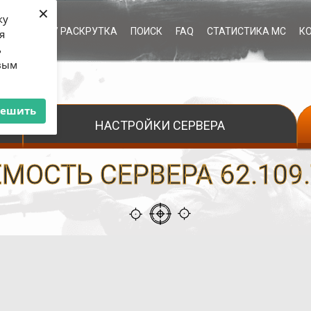
×
ку
ЫЕ УСЛУГИ / РАСКРУТКА
ПОИСК
FAQ
СТАТИСТИКА МС
К
я
ь
рвым
решить
НАСТРОЙКИ СЕРВЕРА
ОСТЬ СЕРВЕРА 62.109.7