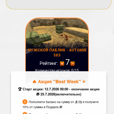
МУЖСКОЙ ПАБЛИК - AUTOMIX
5X5
7
Рейтинг:
Количество игроков: 0/15
Карта: de_dust2
🔥 Акция "Best Week" ⭐️
СТАТУС:
ОНЛАЙН
🏆 Старт акции: 12.7.2026 00:00 - окончание акции
🎁 25.7.2026(включительно)
Пополните баланс на сумму от 💰 2$ и получите
10% от суммы в Подарок 🎁