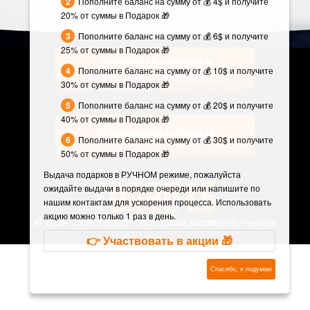
Пополните баланс на сумму от 💰 4$ и получите
20% от суммы в Подарок 🎁
Пополните баланс на сумму от 💰 6$ и получите
25% от суммы в Подарок 🎁
Добавить сервер в
Пополните баланс на сумму от 💰 10$ и получите
мониторинг бесплатно
30% от суммы в Подарок 🎁
Пополните баланс на сумму от 💰 20$ и получите
40% от суммы в Подарок 🎁
Платные услуги
Пополните баланс на сумму от 💰 30$ и получите
50% от суммы в Подарок 🎁
Выдача подарков в РУЧНОМ режиме, пожалуйста
ожидайте выдачи в порядке очереди или напишите по
нашим контактам для ускорения процесса. Использовать
акцию можно только 1 раз в день.
©
2026 Turbo-CS.com - все права защищены.
Freekassa
👉 Участвовать в акции 🎁
Спасибо, я подумаю