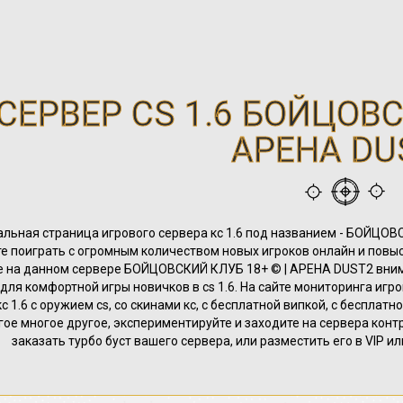
СЕРВЕР CS 1.6 БОЙЦОВС
АРЕНА DU
льная страница игрового сервера кс 1.6 под названием - БОЙЦОВ
е поиграть с огромным количеством новых игроков онлайн и повыси
е на данном сервере БОЙЦОВСКИЙ КЛУБ 18+ © | АРЕНА DUST2 вним
для комфортной игры новичков в cs 1.6. На сайте мониторинга игро
с 1.6 с оружием cs, со скинами кс, с бесплатной випкой, с бесплатн
ое многое другое, экспериментируйте и заходите на сервера контр
заказать турбо буст вашего сервера, или разместить его в VIP и