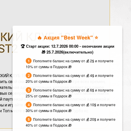
КИЙ КЛУБ 18+ © |
🔥 Акция "Best Week" ⭐️
ST2
🏆 Старт акции: 12.7.2026 00:00 - окончание акции
🎁 25.7.2026(включительно)
Пополните баланс на сумму от 💰 2$ и получите
10% от суммы в Подарок 🎁
Пополните баланс на сумму от 💰 4$ и получите
СКИЙ КЛУБ 18+ © | АРЕНА DUST2, на данном сервере вы
20% от суммы в Подарок 🎁
ть свой скилл в самом популярной игре всех времен,
ательная администрация, которая делает все самое
Пополните баланс на сумму от 💰 6$ и получите
вых серверов counter strike - Turbo-CS.com можно найти
25% от суммы в Подарок 🎁
ой паутинкой и грабом, а так же с бесплатной админкой и
Пополните баланс на сумму от 💰 10$ и получите
ы и играйте в своё удовольствие. Так же вы можете
30% от суммы в Подарок 🎁
ли Топ месте в мониторинге серверов Турбо кс.
Пополните баланс на сумму от 💰 20$ и получите
40% от суммы в Подарок 🎁