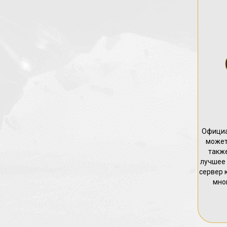
Официа
может
такж
лучшее 
сервер к
мног