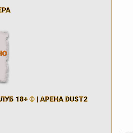
ЕРА
НО
УБ 18+ © | АРЕНА DUST2