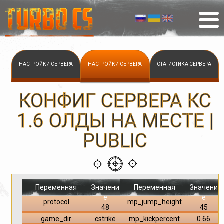
НАСТРОЙКИ СЕРВЕРА
НАСТРОЙКИ СЕРВЕРА
СТАТИСТИКА СЕРВЕРА
КОНФИГ СЕРВЕРА КС
1.6 ОЛДЫ НА МЕСТЕ |
PUBLIC
Переменная
Значени
Переменная
Значени
е
е
protocol
mp_jump_height
48
45
game_dir
cstrike
mp_kickpercent
0.66