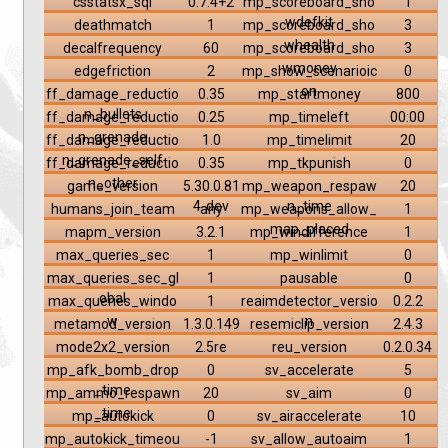
csstatsx_sql
0.7.4+2
mp_scoreboard_sho
1
wdefkit
deathmatch
1
mp_scoreboard_sho
3
whealth
decalfrequency
60
mp_scoreboard_sho
3
wmoney
edgefriction
2
mp_show_scenarioic
0
on
ff_damage_reductio
0.35
mp_startmoney
800
n_bullets
ff_damage_reductio
0.25
mp_timeleft
00:00
n_grenade
ff_damage_reductio
1.0
mp_timelimit
20
n_grenade_self
ff_damage_reductio
0.35
mp_tkpunish
0
n_other
game_version
5.30.0.81
mp_weapon_respaw
20
4-dev
n_time
humans_join_team
any
mp_weapons_allow_
1
map_placed
mapm_version
3.2.1
mp_windifference
1
max_queries_sec
1
mp_winlimit
0
max_queries_sec_gl
1
pausable
0
obal
max_queries_windo
1
reaimdetector_versio
0.2.2
w
n
metamod_version
1.3.0.149
resemiclip_version
2.4.3
mode2x2_version
2.5re
reu_version
0.2.0.34
mp_afk_bomb_drop
0
sv_accelerate
5
_time
mp_ammo_respawn
20
sv_aim
0
_time
mp_autokick
0
sv_airaccelerate
10
mp_autokick_timeou
-1
sv_allow_autoaim
1