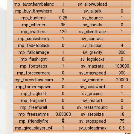
t
mp_autoteambalanc
1
sv_allowupload
1
e
mp_buy_anywhere
0
sv_alltalk
0
mp_buytime
0.25
sv_bounce
1
mp_c4timer
35
sv_cheats
0
mp_chattime
120
sv_clienttrace
1
mp_consistency
1
sv_contact
mp_fadetoblack
0
sv_friction
4
mp_falldamage
1
sv_gravity
800
mp_flashlight
0
sv_logblocks
0
mp_footsteps
1
sv_maxrate
100000
mp_forcecamera
0
sv_maxspeed
900
mp_forcechasecam
2
sv_minrate
20000
mp_forcerespawn
0
sv_password
0
mp_fraglimit
0
sv_proxies
1
mp_fragsleft
0
sv_restart
0
mp_freeforall
0
sv_restartround
0
mp_freezetime
0.00000
sv_stepsize
18
0
mp_friendlyfire
0
sv_stopspeed
75
mp_give_player_c4
1
sv_uploadmax
0.5