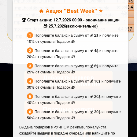
mp_hostage_hurtabl
1
sv_version
1.1.2.7/S
e
tdio,48,4
mp_hostagepenalty
0
sv_voiceenable
1
🔥 Акция "Best Week" ⭐️
426
mp_infinite_ammo
0
sv_wateraccelerate
10
🏆 Старт акции: 12.7.2026 00:00 - окончание акции
mp_infinite_grenade
0
sv_waterfriction
1
🎁 25.7.2026(включительно)
s
mp_item_respawn_ti
30
yb_version
4.4.957
Пополните баланс на сумму от 💰 2$ и получите
me
mp_item_staytime
300
10% от суммы в Подарок 🎁
Пополните баланс на сумму от 💰 4$ и получите
20% от суммы в Подарок 🎁
Пополните баланс на сумму от 💰 6$ и получите
25% от суммы в Подарок 🎁
Добавить сервер в
Пополните баланс на сумму от 💰 10$ и получите
мониторинг бесплатно
30% от суммы в Подарок 🎁
Пополните баланс на сумму от 💰 20$ и получите
40% от суммы в Подарок 🎁
Платные услуги
Пополните баланс на сумму от 💰 30$ и получите
50% от суммы в Подарок 🎁
Выдача подарков в РУЧНОМ режиме, пожалуйста
ожидайте выдачи в порядке очереди или напишите по