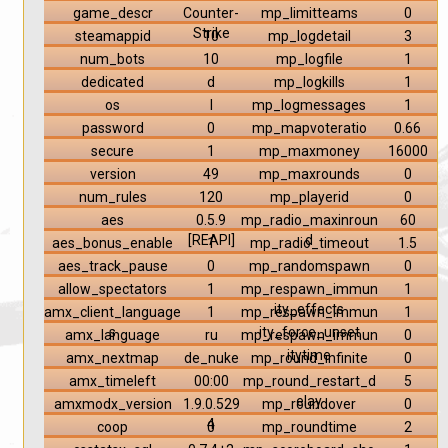
game_descr
Counter-
mp_limitteams
0
Strike
steamappid
10
mp_logdetail
3
num_bots
10
mp_logfile
1
dedicated
d
mp_logkills
1
os
l
mp_logmessages
1
password
0
mp_mapvoteratio
0.66
secure
1
mp_maxmoney
16000
version
49
mp_maxrounds
0
num_rules
120
mp_playerid
0
aes
0.5.9
mp_radio_maxinroun
60
[REAPI]
d
aes_bonus_enable
1
mp_radio_timeout
1.5
aes_track_pause
0
mp_randomspawn
0
allow_spectators
1
mp_respawn_immun
1
ity_effects
amx_client_language
1
mp_respawn_immun
1
s
ity_force_unset
amx_language
ru
mp_respawn_immun
0
itytime
amx_nextmap
de_nuke
mp_round_infinite
0
amx_timeleft
00:00
mp_round_restart_d
5
elay
amxmodx_version
1.9.0.529
mp_roundover
0
4
coop
0
mp_roundtime
2