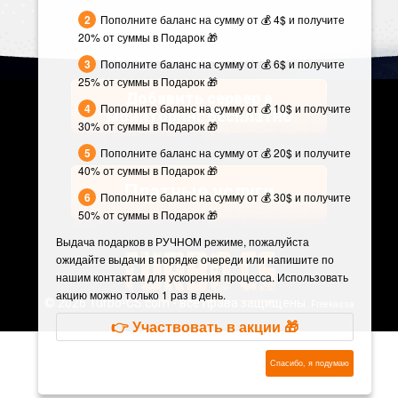
Пополните баланс на сумму от 💰 4$ и получите
20% от суммы в Подарок 🎁
Пополните баланс на сумму от 💰 6$ и получите
25% от суммы в Подарок 🎁
Добавить сервер в
Пополните баланс на сумму от 💰 10$ и получите
мониторинг бесплатно
30% от суммы в Подарок 🎁
Пополните баланс на сумму от 💰 20$ и получите
40% от суммы в Подарок 🎁
Платные услуги
Пополните баланс на сумму от 💰 30$ и получите
50% от суммы в Подарок 🎁
Выдача подарков в РУЧНОМ режиме, пожалуйста
ожидайте выдачи в порядке очереди или напишите по
нашим контактам для ускорения процесса. Использовать
акцию можно только 1 раз в день.
©
2026 Turbo-CS.com - все права защищены.
Freekassa
👉 Участвовать в акции 🎁
Спасибо, я подумаю