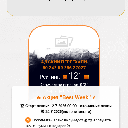
АДСКИЙ ПЕРЕЕХАЛИ
80.242.59.236:27027
121
Рейтинг:
Количество игроков: 0/32
Карта: jail_west_b1
🔥 Акция "Best Week" ⭐️
СТАТУС:
ОНЛАЙН
🏆 Старт акции: 12.7.2026 00:00 - окончание акции
🎁 25.7.2026(включительно)
Пополните баланс на сумму от 💰 2$ и получите
10% от суммы в Подарок 🎁