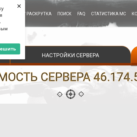
×
ку
ЫЕ УСЛУГИ / РАСКРУТКА
ПОИСК
FAQ
СТАТИСТИКА МС
К
я
ь
рвым
решить
НАСТРОЙКИ СЕРВЕРА
ОСТЬ СЕРВЕРА 46.174.5