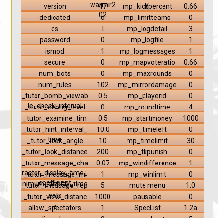
warmir2
y
version
47
mp_kickpercent
0.66
02
dedicated
d
mp_limitteams
0
os
l
mp_logdetail
3
password
0
mp_logfile
1
ismod
1
mp_logmessages
1
secure
0
mp_mapvoteratio
0.66
num_bots
0
mp_maxrounds
0
num_rules
102
mp_mirrordamage
0
_tutor_bomb_viewab
0.5
mp_playerid
0
le_check_interval
_tutor_debug_level
0
mp_roundtime
4
_tutor_examine_tim
0.5
mp_startmoney
1000
e
_tutor_hint_interval_
10.0
mp_timeleft
0
time
_tutor_look_angle
10
mp_timelimit
30
_tutor_look_distance
200
mp_tkpunish
0
_tutor_message_cha
0.07
mp_windifference
1
racter_display_time_
_tutor_message_mi
1
mp_winlimit
0
coefficient
nimum_display_time
_tutor_message_rep
5
mute menu
1.0
eats
_tutor_view_distanc
1000
pausable
0
e
allow_spectators
1
SpecList
1.2a