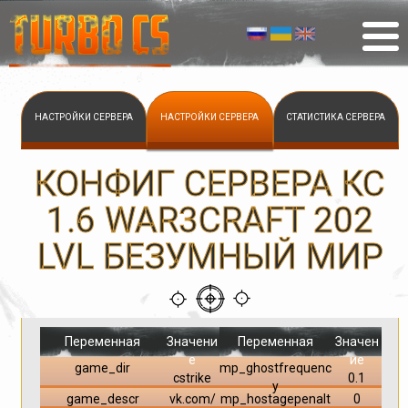
НАСТРОЙКИ СЕРВЕРА
НАСТРОЙКИ СЕРВЕРА
СТАТИСТИКА СЕРВЕРА
КОНФИГ СЕРВЕРА КС
1.6 WAR3CRAFT 202
LVL БЕЗУМНЫЙ МИР
Переменная
Значени
Переменная
Значен
е
ие
game_dir
mp_ghostfrequenc
cstrike
0.1
y
game_descr
vk.com/
mp_hostagepenalt
0