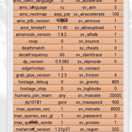
amx_client_language
0
sv_accelerate
5
s
amx_language
ru
sv_aim
0
amx_nextmap
awp_par
sv_airaccelerate
100
k2005
amx_ptb_version
1.8b3
sv_airmove
1
amx_timeleft
11:40
sv_allowupload
1
amxmodx_version
1.8.2
sv_alltalk
1
coop
0
sv_bounce
1
deathmatch
1
sv_cheats
0
decalfrequency
60
sv_clienttrace
1
dp_version
0.9.582
sv_clipmode
0
edgefriction
2
sv_contact
grab_plus_version
1.2.3
sv_friction
4
hostage_debug
0
sv_gravity
800
hostage_stop
0
sv_logblocks
0
humans_join_team
any
sv_maxrate
20000
jtp10181
gore
sv_maxspeed
900
max_queries_sec
1
sv_minrate
8000
max_queries_sec_gl
1
sv_password
0
obal
max_queries_windo
1
sv_proxies
1
w
metamod_version
1.21p37
sv_region
255