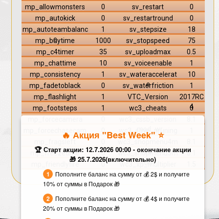
mp_allowmonsters
0
sv_restart
0
mp_autokick
0
sv_restartround
0
mp_autoteambalanc
1
sv_stepsize
18
e
mp_buytime
1000
sv_stopspeed
75
mp_c4timer
35
sv_uploadmax
0.5
mp_chattime
10
sv_voiceenable
1
mp_consistency
1
sv_wateraccelerat
10
e
mp_fadetoblack
0
sv_waterfriction
1
mp_flashlight
1
VTC_Version
2017RC
4
mp_footsteps
1
wc3_cheats
0
mp_forcecamera
0
wc3_cssb_version
8.1
_mod_wr
mp_forcechasecam
0
wc3_save_pruning
1
🔥 Акция "Best Week" ⭐️
mp_fragsleft
0
wc3_shopmenu4m
8.1
🏆 Старт акции: 12.7.2026 00:00 - окончание акции
od
mp_freezetime
0
wc3_shopmenu5m
8.1
🎁 25.7.2026(включительно)
od
mp_friendlyfire
0
wc3_xp_multiplier
1.5
Пополните баланс на сумму от 💰 2$ и получите
10% от суммы в Подарок 🎁
Пополните баланс на сумму от 💰 4$ и получите
20% от суммы в Подарок 🎁