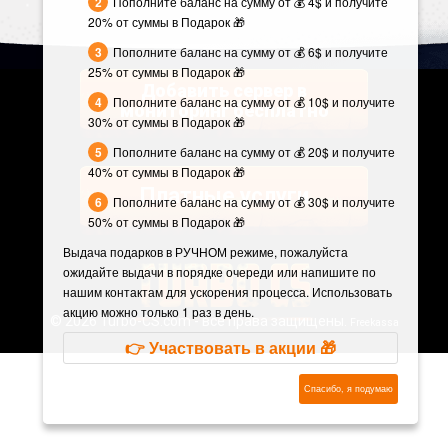
Пополните баланс на сумму от 💰 4$ и получите
20% от суммы в Подарок 🎁
Пополните баланс на сумму от 💰 6$ и получите
25% от суммы в Подарок 🎁
Добавить сервер в
Пополните баланс на сумму от 💰 10$ и получите
мониторинг бесплатно
30% от суммы в Подарок 🎁
Пополните баланс на сумму от 💰 20$ и получите
40% от суммы в Подарок 🎁
Платные услуги
Пополните баланс на сумму от 💰 30$ и получите
50% от суммы в Подарок 🎁
Выдача подарков в РУЧНОМ режиме, пожалуйста
ожидайте выдачи в порядке очереди или напишите по
нашим контактам для ускорения процесса. Использовать
акцию можно только 1 раз в день.
©
2026 Turbo-CS.com - все права защищены.
Freekassa
👉 Участвовать в акции 🎁
Спасибо, я подумаю