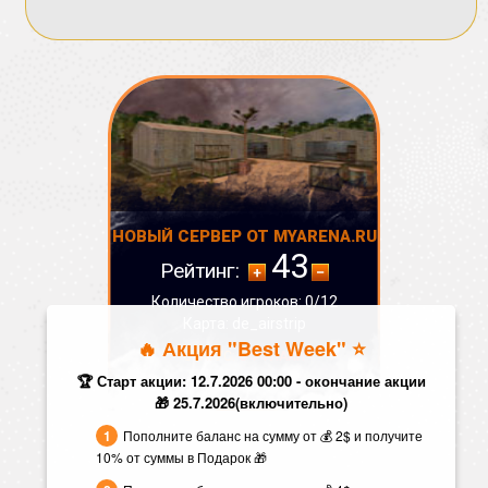
НОВЫЙ СЕРВЕР ОТ MYARENA.RU
43
Рейтинг:
Количество игроков: 0/12
Карта: de_airstrip
🔥 Акция "Best Week" ⭐️
СТАТУС:
ОФФЛАЙН
🏆 Старт акции: 12.7.2026 00:00 - окончание акции
🎁 25.7.2026(включительно)
Пополните баланс на сумму от 💰 2$ и получите
10% от суммы в Подарок 🎁