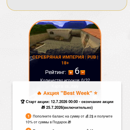
СЕРЕБРЯНАЯ ИМПЕРИЯ | PUB |
18+
6
Рейтинг:
Количество игроков: 0/32
Карта: cs_italy
🔥 Акция "Best Week" ⭐️
СТАТУС:
ОФФЛАЙН
🏆 Старт акции: 12.7.2026 00:00 - окончание акции
🎁 25.7.2026(включительно)
Пополните баланс на сумму от 💰 2$ и получите
10% от суммы в Подарок 🎁