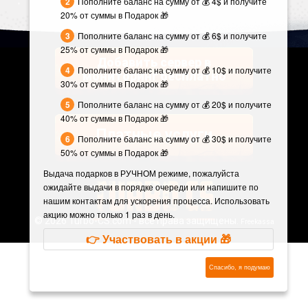
Пополните баланс на сумму от 💰 4$ и получите
20% от суммы в Подарок 🎁
Пополните баланс на сумму от 💰 6$ и получите
25% от суммы в Подарок 🎁
Добавить сервер в
Пополните баланс на сумму от 💰 10$ и получите
мониторинг бесплатно
30% от суммы в Подарок 🎁
Пополните баланс на сумму от 💰 20$ и получите
40% от суммы в Подарок 🎁
Платные услуги
Пополните баланс на сумму от 💰 30$ и получите
50% от суммы в Подарок 🎁
Выдача подарков в РУЧНОМ режиме, пожалуйста
ожидайте выдачи в порядке очереди или напишите по
нашим контактам для ускорения процесса. Использовать
акцию можно только 1 раз в день.
©
2026 Turbo-CS.com - все права защищены.
Freekassa
👉 Участвовать в акции 🎁
Спасибо, я подумаю