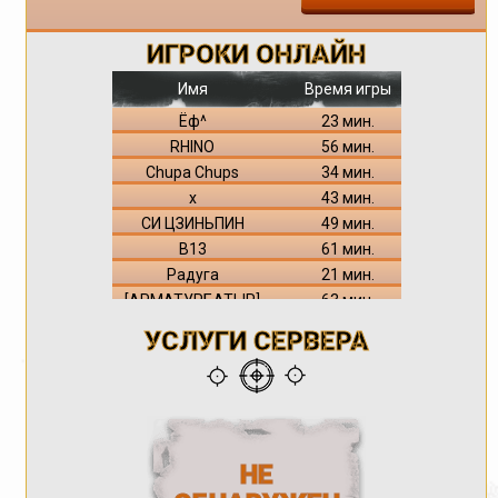
ИГРОКИ ОНЛАЙН
Имя
Время игры
Ёф^
23 мин.
RHINO
56 мин.
Chupa Chups
34 мин.
x
43 мин.
СИ ЦЗИНЬПИН
49 мин.
B13
61 мин.
Радуга
21 мин.
[АРМАТУРБАТЫР]
63 мин.
Синий
23 мин.
УСЛУГИ СЕРВЕРА
Aleks102ru
185 мин.
CASper
27 мин.
D - 777
36 мин.
Greender
54 мин.
KGZ
6 мин.
НЕ
слизень
15 мин.