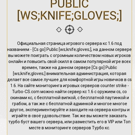
PUBLIC
[WS;KNIFE;GLOVES;]
Официальная страница игрового сервера кс 1.6 под
названием - [Cs go] Public [ws;knife;gloves;], на данном сервере
вы можете поиграть с огромным количеством новых игроков
онлайн и повысить свой скилл в самом популярной игре всех
времен, также на данном сервере [Cs go] Public
[ws;knife;gloves;] внимательная администрация, которая
делает все самое лучшее для комфортной игры новичков в cs
1.6. На сайте мониторинга игровых серверов counter strike -
Turbo-CS.com можно найти сервер кс 1.6 с оружием cs, со
скинами кс, с бесплатной випкой, с бесплатной паутинкой и
грабом, а так же с бесплатной админкой и многое многое
другое, экспериментируйте и заходите на сервера контры и
играйте в своё удовольствие. Так же вы можете заказать
турбо буст вашего сервера, или разместить его в VIP или Топ
месте в мониторинге серверов Турбо кс.