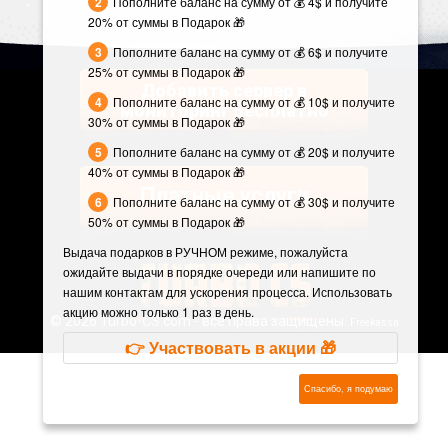
Пополните баланс на сумму от 💰 4$ и получите
20% от суммы в Подарок 🎁
Пополните баланс на сумму от 💰 6$ и получите
25% от суммы в Подарок 🎁
Добавить сервер в
Пополните баланс на сумму от 💰 10$ и получите
мониторинг бесплатно
30% от суммы в Подарок 🎁
Пополните баланс на сумму от 💰 20$ и получите
40% от суммы в Подарок 🎁
Платные услуги
Пополните баланс на сумму от 💰 30$ и получите
50% от суммы в Подарок 🎁
Выдача подарков в РУЧНОМ режиме, пожалуйста
ожидайте выдачи в порядке очереди или напишите по
нашим контактам для ускорения процесса. Использовать
акцию можно только 1 раз в день.
©
2026 Turbo-CS.com - все права защищены.
Freekassa
👉 Участвовать в акции 🎁
Спасибо, я подумаю