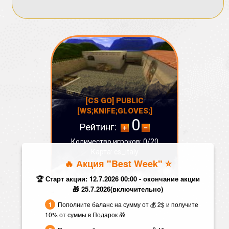
[CS GO] PUBLIC
[WS;KNIFE;GLOVES;]
0
Рейтинг:
Количество игроков: 0/20
Карта: cs_italy
🔥 Акция "Best Week" ⭐️
СТАТУС:
ОФФЛАЙН
🏆 Старт акции: 12.7.2026 00:00 - окончание акции
🎁 25.7.2026(включительно)
Пополните баланс на сумму от 💰 2$ и получите
10% от суммы в Подарок 🎁