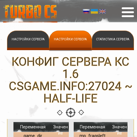
НАСТРОЙКИ СЕРВЕРА
НАСТРОЙКИ СЕРВЕРА
СТАТИСТИКА СЕРВЕРА
КОНФИГ СЕРВЕРА КС
1.6
CSGAME.INFO:27024 ~
HALF-LIFE
Переменная
Значен
Переменная
Значен
ие
ие
game_dir
mp_fragsleft