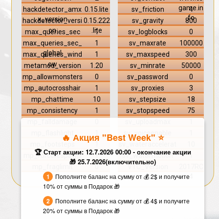
game.in
hackdetector_amx
0.15.lite
sv_friction
4
fo
x_version
hackdetector_versi
0.15.222
sv_gravity
800
on
.lite
max_queries_sec
1
sv_logblocks
0
max_queries_sec_
1
sv_maxrate
100000
global
max_queries_wind
1
sv_maxspeed
300
ow
metamod_version
1.20
sv_minrate
50000
mp_allowmonsters
0
sv_password
0
mp_autocrosshair
1
sv_proxies
3
mp_chattime
10
sv_stepsize
18
mp_consistency
1
sv_stopspeed
75
mp_falldamage
0
sv_uploadmax
1
mp_flashlight
1
sv_voiceenable
1
🔥 Акция "Best Week" ⭐️
mp_footsteps
1
sv_wateraccelerat
10
🏆 Старт акции: 12.7.2026 00:00 - окончание акции
e
mp_forcerespawn
1
sv_waterfriction
1
🎁 25.7.2026(включительно)
mp_fraglimit
0
VTC_Version
2017RC
Пополните баланс на сумму от 💰 2$ и получите
4
10% от суммы в Подарок 🎁
Пополните баланс на сумму от 💰 4$ и получите
20% от суммы в Подарок 🎁