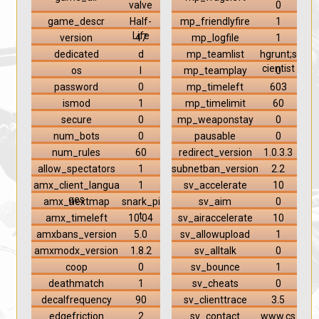
valve
0
game_descr
Half-
mp_friendlyfire
1
Life
version
47
mp_logfile
1
dedicated
d
mp_teamlist
hgrunt;s
cientist
os
l
mp_teamplay
0
password
0
mp_timeleft
603
ismod
1
mp_timelimit
60
secure
0
mp_weaponstay
0
num_bots
0
pausable
0
num_rules
60
redirect_version
1.0.3.3
allow_spectators
1
subnetban_version
2.2
amx_client_langua
1
sv_accelerate
10
ges
amx_nextmap
snark_pi
sv_aim
0
t
amx_timeleft
10:04
sv_airaccelerate
10
amxbans_version
5.0
sv_allowupload
1
amxmodx_version
1.8.2
sv_alltalk
0
coop
0
sv_bounce
1
deathmatch
1
sv_cheats
0
decalfrequency
90
sv_clienttrace
3.5
edgefriction
2
sv_contact
www.cs