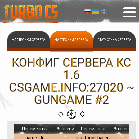
НАСТРОЙКИ СЕРВЕРА
НАСТРОЙКИ СЕРВЕРА
СТАТИСТИКА СЕРВЕРА
КОНФИГ СЕРВЕРА КС
1.6
CSGAME.INFO:27020 ~
GUNGAME #2
Переменная
Значени
Переменная
Значен
е
ие
game_dir
mp_forcechaseca