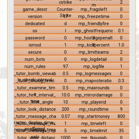
cstrike
2
m
game_descr
Counter-
mp_fragsleft
0
Strike
version
47
mp_freezetime
0
dedicated
d
mp_friendlyfire
0
os
l
mp_ghostfrequenc
0.1
y
password
0
mp_hostagepenalt
0
y
ismod
1
mp_kickpercent
1.0
secure
0
mp_limitteams
2
num_bots
0
mp_logdetail
0
num_rules
97
mp_logfile
1
_tutor_bomb_viewab
0.5
mp_logmessages
0
le_check_interval
_tutor_debug_level
0
mp_mapvoteratio
0.3
_tutor_examine_tim
0.5
mp_maxrounds
0
e
_tutor_hint_interval_
10.0
mp_mirrordamage
0
time
_tutor_look_angle
10
mp_playerid
0
_tutor_look_distance
200
mp_roundtime
9
_tutor_message_cha
0.07
mp_startmoney
800
racter_display_time_
_tutor_message_mi
1
mp_timeleft
0
coefficient
nimum_display_time
_tutor_message_rep
5
mp_timelimit
35
eats
_tutor_view_distanc
1000
mp_tkpunish
0