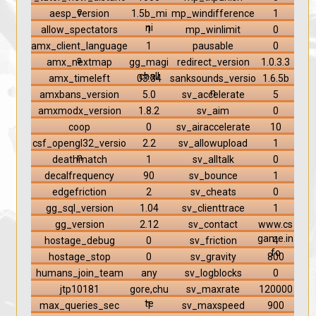
e
aesp_version
1.5b_mi
mp_windifference
1
ni
allow_spectators
1
mp_winlimit
0
amx_client_language
1
pausable
0
s
amx_nextmap
gg_magi
redirect_version
1.0.3.3
chall
amx_timeleft
03:34
sanksounds_versio
1.6.5b
n
amxbans_version
5.0
sv_accelerate
5
amxmodx_version
1.8.2
sv_aim
0
coop
0
sv_airaccelerate
10
csf_opengl32_versio
2.2
sv_allowupload
1
n
deathmatch
1
sv_alltalk
0
decalfrequency
90
sv_bounce
1
edgefriction
2
sv_cheats
0
gg_sql_version
1.04
sv_clienttrace
1
gg_version
2.12
sv_contact
www.cs
game.in
hostage_debug
0
sv_friction
4
fo
hostage_stop
0
sv_gravity
800
humans_join_team
any
sv_logblocks
0
jtp10181
gore,chu
sv_maxrate
120000
te
max_queries_sec
1
sv_maxspeed
900