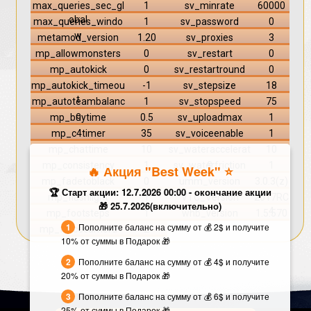
max_queries_sec_gl
1
sv_minrate
60000
obal
max_queries_windo
1
sv_password
0
w
metamod_version
1.20
sv_proxies
3
mp_allowmonsters
0
sv_restart
0
mp_autokick
0
sv_restartround
0
mp_autokick_timeou
-1
sv_stepsize
18
t
mp_autoteambalanc
1
sv_stopspeed
75
e
mp_buytime
0.5
sv_uploadmax
1
mp_c4timer
35
sv_voiceenable
1
mp_chattime
10
sv_wateraccelerat
10
e
mp_consistency
1
sv_waterfriction
1
🔥 Акция "Best Week" ⭐️
mp_fadetoblack
0
umm_version
3.0.3(z)
🏆 Старт акции: 12.7.2026 00:00 - окончание акции
mp_flashlight
1
VTC_Version
2017RC
🎁 25.7.2026(включительно)
4
mp_footsteps
1
whb_version
1.5.570
Пополните баланс на сумму от 💰 2$ и получите
mp_forcecamera
2
10% от суммы в Подарок 🎁
Пополните баланс на сумму от 💰 4$ и получите
20% от суммы в Подарок 🎁
Пополните баланс на сумму от 💰 6$ и получите
25% от суммы в Подарок 🎁