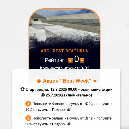
ABC | BEST DEATHRUN
0
Рейтинг:
Количество игроков: 0/32
Карта: deathrun_arctic
🔥 Акция "Best Week" ⭐️
СТАТУС:
ОФФЛАЙН
🏆 Старт акции: 12.7.2026 00:00 - окончание акции
🎁 25.7.2026(включительно)
Пополните баланс на сумму от 💰 2$ и получите
10% от суммы в Подарок 🎁
Пополните баланс на сумму от 💰 4$ и получите
20% от суммы в Подарок 🎁