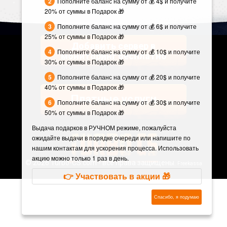
Пополните баланс на сумму от 💰 4$ и получите
20% от суммы в Подарок 🎁
Пополните баланс на сумму от 💰 6$ и получите
25% от суммы в Подарок 🎁
Добавить сервер в
Пополните баланс на сумму от 💰 10$ и получите
мониторинг бесплатно
30% от суммы в Подарок 🎁
Пополните баланс на сумму от 💰 20$ и получите
40% от суммы в Подарок 🎁
Платные услуги
Пополните баланс на сумму от 💰 30$ и получите
50% от суммы в Подарок 🎁
Выдача подарков в РУЧНОМ режиме, пожалуйста
ожидайте выдачи в порядке очереди или напишите по
нашим контактам для ускорения процесса. Использовать
акцию можно только 1 раз в день.
©
2026 Turbo-CS.com - все права защищены.
Freekassa
👉 Участвовать в акции 🎁
Спасибо, я подумаю