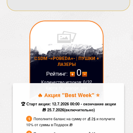
CSDM -=POBEDA=- | ПУШКИ +
ЛАЗЕРЫ
0
Рейтинг:
Количество игроков: 0/32
Карта: fy_orange_pro
🔥 Акция "Best Week" ⭐️
СТАТУС:
ОФФЛАЙН
🏆 Старт акции: 12.7.2026 00:00 - окончание акции
🎁 25.7.2026(включительно)
Пополните баланс на сумму от 💰 2$ и получите
10% от суммы в Подарок 🎁