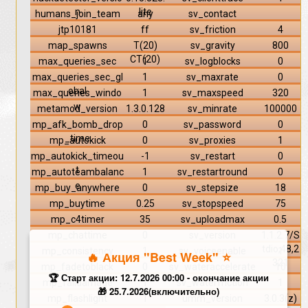
n
lite
humans_join_team
any
sv_contact
jtp10181
ff
sv_friction
4
map_spawns
T(20)
sv_gravity
800
CT(20)
max_queries_sec
1
sv_logblocks
0
max_queries_sec_gl
1
sv_maxrate
0
obal
max_queries_windo
1
sv_maxspeed
320
w
metamod_version
1.3.0.128
sv_minrate
100000
mp_afk_bomb_drop
0
sv_password
0
_time
mp_autokick
0
sv_proxies
1
mp_autokick_timeou
-1
sv_restart
0
t
mp_autoteambalanc
1
sv_restartround
0
e
mp_buy_anywhere
0
sv_stepsize
18
mp_buytime
0.25
sv_stopspeed
75
mp_c4timer
35
sv_uploadmax
0.5
mp_chattime
0
sv_version
1.1.2.7/S
tdio,48,2
mp_consistency
1
sv_voiceenable
1
🔥 Акция "Best Week" ⭐️
321
mp_fadetoblack
0
sv_wateraccelerate
10
🏆 Старт акции: 12.7.2026 00:00 - окончание акции
mp_falldamage
1
sv_waterfriction
1
🎁 25.7.2026(включительно)
mp_flashlight
1
umm_version
3.0.3(z)