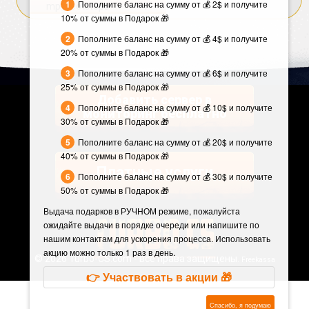
Пополните баланс на сумму от 💰 2$ и получите
mp_footsteps
1
10% от суммы в Подарок 🎁
Пополните баланс на сумму от 💰 4$ и получите
20% от суммы в Подарок 🎁
Пополните баланс на сумму от 💰 6$ и получите
25% от суммы в Подарок 🎁
Добавить сервер в
Пополните баланс на сумму от 💰 10$ и получите
мониторинг бесплатно
30% от суммы в Подарок 🎁
Пополните баланс на сумму от 💰 20$ и получите
40% от суммы в Подарок 🎁
Платные услуги
Пополните баланс на сумму от 💰 30$ и получите
50% от суммы в Подарок 🎁
Выдача подарков в РУЧНОМ режиме, пожалуйста
ожидайте выдачи в порядке очереди или напишите по
нашим контактам для ускорения процесса. Использовать
акцию можно только 1 раз в день.
©
2026 Turbo-CS.com - все права защищены.
Freekassa
👉 Участвовать в акции 🎁
Спасибо, я подумаю