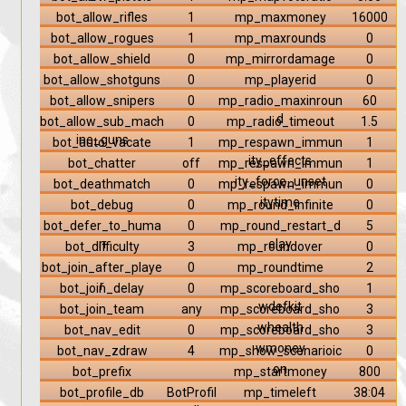
bot_allow_rifles
1
mp_maxmoney
16000
bot_allow_rogues
1
mp_maxrounds
0
bot_allow_shield
0
mp_mirrordamage
0
bot_allow_shotguns
0
mp_playerid
0
bot_allow_snipers
0
mp_radio_maxinroun
60
d
bot_allow_sub_mach
0
mp_radio_timeout
1.5
ine_guns
bot_auto_vacate
1
mp_respawn_immun
1
ity_effects
bot_chatter
off
mp_respawn_immun
1
ity_force_unset
bot_deathmatch
0
mp_respawn_immun
0
itytime
bot_debug
0
mp_round_infinite
0
bot_defer_to_huma
0
mp_round_restart_d
5
n
elay
bot_difficulty
3
mp_roundover
0
bot_join_after_playe
0
mp_roundtime
2
r
bot_join_delay
0
mp_scoreboard_sho
1
wdefkit
bot_join_team
any
mp_scoreboard_sho
3
whealth
bot_nav_edit
0
mp_scoreboard_sho
3
wmoney
bot_nav_zdraw
4
mp_show_scenarioic
0
on
bot_prefix
mp_startmoney
800
bot_profile_db
BotProfil
mp_timeleft
38:04