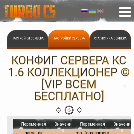
НАСТРОЙКИ СЕРВЕРА
НАСТРОЙКИ СЕРВЕРА
СТАТИСТИКА СЕРВЕРА
КОНФИГ СЕРВЕРА КС
1.6 КОЛЛЕКЦИОНЕР ©
[VIP ВСЕМ
БЕСПЛАТНО]
Переменная
Значени
Переменная
Значени
е
е
game_dir
mp_forcecamera