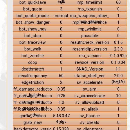
e.db
bot_quicksave
0
mp_timelimit
60
bot_quota
3
mp_tkpunish
0
bot_quota_mode
normal
mp_weapons_allow_
1
map_placed
bot_show_danger
0
mp_windifference
1
bot_show_nav
0
mp_winlimit
0
bot_stop
0
pausable
0
bot_traceview
0
reauthcheck_version
0.1.6
bot_walk
0
resemiclip_version
2.3.9
bot_zombie
0
reu_version
0.1.0.92c
coop
0
revoice_version
0.1.0.34
deathmatch
1
SNAC_Version
1.1
decalfrequency
60
statsx_shell_ver
2.0.0
(BETA)
edgefriction
2
sv_accelerate
5
ff_damage_reductio
0.35
sv_aim
0
n_bullets
ff_damage_reductio
0.25
sv_airaccelerate
10
n_grenade
ff_damage_reductio
1.0
sv_allowupload
0
n_grenade_self
ff_damage_reductio
0.35
sv_alltalk
1
n_other
game_version
5.18.0.47
sv_bounce
1
4-dev
grab_new
2.5
sv_cheats
0
hackdetector_versio
0.15.328.
sv_clienttrace
1