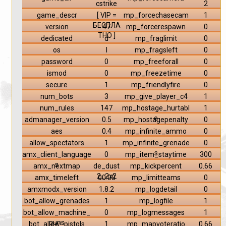
cstrike
2
game_descr
[ VIP =
mp_forcechasecam
1
БЕСПЛА
version
47
mp_forcerespawn
0
ТНО ]
dedicated
d
mp_fraglimit
0
os
l
mp_fragsleft
0
password
0
mp_freeforall
0
ismod
0
mp_freezetime
0
secure
1
mp_friendlyfire
0
num_bots
3
mp_give_player_c4
1
num_rules
147
mp_hostage_hurtabl
1
e
admanager_version
0.5
mp_hostagepenalty
0
aes
0.4
mp_infinite_ammo
0
allow_spectators
1
mp_infinite_grenade
0
s
amx_client_language
0
mp_item_staytime
300
s
amx_nextmap
de_dust
mp_kickpercent
0.66
2_2x2
amx_timeleft
00:00
mp_limitteams
0
amxmodx_version
1.8.2
mp_logdetail
0
bot_allow_grenades
1
mp_logfile
1
bot_allow_machine_
0
mp_logmessages
1
guns
bot_allow_pistols
1
mp_mapvoteratio
0.66