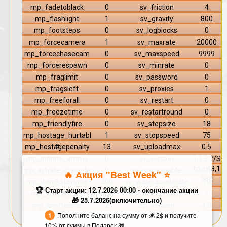
mp_fadetoblack
0
sv_friction
4
mp_flashlight
1
sv_gravity
800
mp_footsteps
0
sv_logblocks
0
mp_forcecamera
1
sv_maxrate
20000
mp_forcechasecam
0
sv_maxspeed
9999
mp_forcerespawn
0
sv_minrate
0
mp_fraglimit
0
sv_password
0
mp_fragsleft
0
sv_proxies
1
mp_freeforall
0
sv_restart
0
mp_freezetime
0
sv_restartround
0
mp_friendlyfire
0
sv_stepsize
18
mp_hostage_hurtabl
1
sv_stopspeed
75
e
mp_hostagepenalty
13
sv_uploadmax
0.5
mp_infinite_ammo
0
sv_version
1.1.2.7/S
tdio,48,1
mp_infinite_grenade
0
sv_voiceenable
1
🔥 Акция "Best Week" ⭐️
988
s
mp_item_staytime
300
sv_wateraccelerate
10
🏆 Старт акции: 12.7.2026 00:00 - окончание акции
mp_kickpercent
0.66
sv_waterfriction
1
🎁 25.7.2026(включительно)
mp_limitteams
2
zp_version
4.3
Пополните баланс на сумму от 💰 2$ и получите
10% от суммы в Подарок 🎁