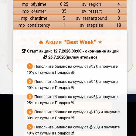
e
mp_buytime
0.25
sv_region
4
mp_c4timer
35
sv_restart
0
mp_chattime
5
sv_restartround
0
mp_consistency
1
sv_stepsize
18
mp_fadetoblack
0
sv_stopspeed
75
mp_flashlight
1
sv_uploadmax
0.5
🔥 Акция "Best Week" ⭐️
mp_footsteps
1
sv_voiceenable
1
🏆 Старт акции: 12.7.2026 00:00 - окончание акции
mp_forcecamera
0
sv_wateraccelerat
10
🎁 25.7.2026(включительно)
e
mp_forcechasecam
0
sv_waterfriction
1
Пополните баланс на сумму от 💰 2$ и получите
10% от суммы в Подарок 🎁
Пополните баланс на сумму от 💰 4$ и получите
20% от суммы в Подарок 🎁
Пополните баланс на сумму от 💰 6$ и получите
25% от суммы в Подарок 🎁
Добавить сервер в
Пополните баланс на сумму от 💰 10$ и получите
мониторинг бесплатно
30% от суммы в Подарок 🎁
Пополните баланс на сумму от 💰 20$ и получите
40% от суммы в Подарок 🎁