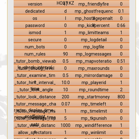
HOST.KZ
version
47
mp_friendlyfire
0
dedicated
d
mp_ghostfrequenc
0.1
y
os
l
mp_hostagepenalt
0
y
password
0
mp_kickpercent
0.66
ismod
1
mp_limitteams
1
secure
0
mp_logdetail
0
num_bots
0
mp_logfile
0
num_rules
90
mp_logmessages
0
_tutor_bomb_viewab
0.5
mp_mapvoteratio
0.51
le_check_interval
_tutor_debug_level
0
mp_maxrounds
0
_tutor_examine_tim
0.5
mp_mirrordamage
0
e
_tutor_hint_interval_
10.0
mp_playerid
1
time
_tutor_look_angle
10
mp_roundtime
2
_tutor_look_distance
200
mp_startmoney
800
_tutor_message_cha
0.07
mp_timeleft
0
racter_display_time_
_tutor_message_mi
1
mp_timelimit
0
coefficient
nimum_display_time
_tutor_message_rep
5
mp_tkpunish
0
eats
_tutor_view_distanc
1000
mp_windifference
1
e
allow_spectators
1
mp_winlimit
0