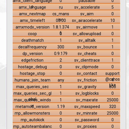
amx_client_language
0
pausable
0
s
amx_language
ru
sv_accelerate
5
amx_nextmap
cs_mans
sv_aim
0
ion
amx_timeleft
00:00
sv_airaccelerate
10
amxmodx_version
1.8.1.374
sv_airmove
1
6
coop
0
sv_allowupload
0
deathmatch
1
sv_alltalk
1
decalfrequency
300
sv_bounce
1
dp_version
0.9.179
sv_cheats
0
edgefriction
2
sv_clienttrace
1
hostage_debug
0
sv_clipmode
0
hostage_stop
0
sv_contact
support
@cshos
humans_join_team
any
sv_friction
4
t.kz
max_queries_sec
1
sv_gravity
800
max_queries_sec_gl
1
sv_logblocks
0
obal
max_queries_windo
1
sv_maxrate
25000
w
metamod_version
1.19
sv_maxspeed
320
mp_allowmonsters
0
sv_minrate
25000
mp_autokick
0
sv_password
0
mp_autoteambalanc
0
sv_proxies
0