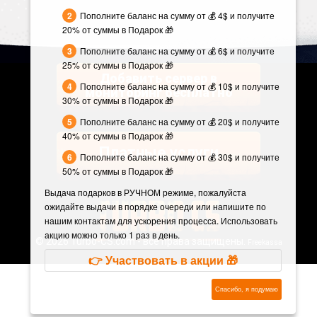
Пополните баланс на сумму от 💰 4$ и получите
20% от суммы в Подарок 🎁
Пополните баланс на сумму от 💰 6$ и получите
25% от суммы в Подарок 🎁
Добавить сервер в
Пополните баланс на сумму от 💰 10$ и получите
мониторинг бесплатно
30% от суммы в Подарок 🎁
Пополните баланс на сумму от 💰 20$ и получите
40% от суммы в Подарок 🎁
Платные услуги
Пополните баланс на сумму от 💰 30$ и получите
50% от суммы в Подарок 🎁
Выдача подарков в РУЧНОМ режиме, пожалуйста
ожидайте выдачи в порядке очереди или напишите по
нашим контактам для ускорения процесса. Использовать
акцию можно только 1 раз в день.
©
2026 Turbo-CS.com - все права защищены.
Freekassa
👉 Участвовать в акции 🎁
Спасибо, я подумаю