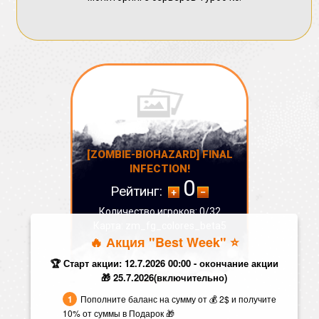
[ZOMBIE-BIOHAZARD] FINAL
INFECTION!
0
Рейтинг:
Количество игроков: 0/32
Карта: zm_fg_colores_beta5
🔥 Акция "Best Week" ⭐️
СТАТУС:
ОФФЛАЙН
🏆 Старт акции: 12.7.2026 00:00 - окончание акции
🎁 25.7.2026(включительно)
Пополните баланс на сумму от 💰 2$ и получите
10% от суммы в Подарок 🎁