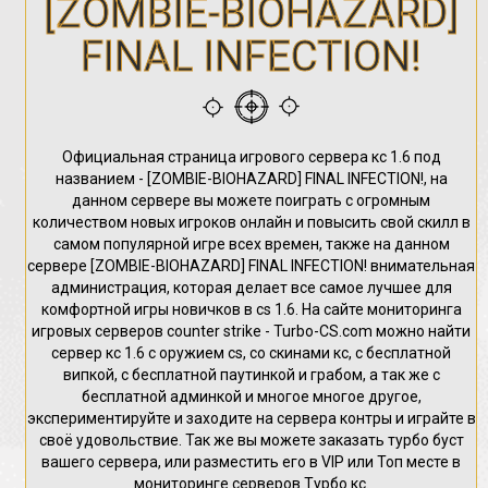
[ZOMBIE-BIOHAZARD]
FINAL INFECTION!
Официальная страница игрового сервера кс 1.6 под
названием - [ZOMBIE-BIOHAZARD] FINAL INFECTION!, на
данном сервере вы можете поиграть с огромным
количеством новых игроков онлайн и повысить свой скилл в
самом популярной игре всех времен, также на данном
сервере [ZOMBIE-BIOHAZARD] FINAL INFECTION! внимательная
администрация, которая делает все самое лучшее для
комфортной игры новичков в cs 1.6. На сайте мониторинга
игровых серверов counter strike - Turbo-CS.com можно найти
сервер кс 1.6 с оружием cs, со скинами кс, с бесплатной
випкой, с бесплатной паутинкой и грабом, а так же с
бесплатной админкой и многое многое другое,
экспериментируйте и заходите на сервера контры и играйте в
своё удовольствие. Так же вы можете заказать турбо буст
вашего сервера, или разместить его в VIP или Топ месте в
мониторинге серверов Турбо кс.