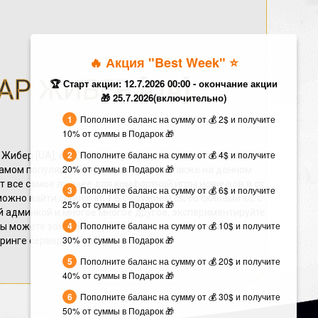
🔥 Акция "Best Week" ⭐️
АР ЖИБЕР [UA]
🏆 Старт акции: 12.7.2026 00:00 - окончание акции
🎁 25.7.2026(включительно)
Пополните баланс на сумму от 💰 2$ и получите
10% от суммы в Подарок 🎁
Пополните баланс на сумму от 💰 4$ и получите
 Жибер [UA], на данном сервере вы можете поиграть с
20% от суммы в Подарок 🎁
самом популярной игре всех времен, также на данном
т все самое лучшее для комфортной игры новичков в cs
Пополните баланс на сумму от 💰 6$ и получите
ожно найти сервер кс 1.6 с оружием cs, со скинами кс, с
25% от суммы в Подарок 🎁
ой админкой и многое многое другое, экспериментируйте
Пополните баланс на сумму от 💰 10$ и получите
вы можете заказать турбо буст вашего сервера, или
30% от суммы в Подарок 🎁
оринге серверов Турбо кс.
Пополните баланс на сумму от 💰 20$ и получите
40% от суммы в Подарок 🎁
Пополните баланс на сумму от 💰 30$ и получите
50% от суммы в Подарок 🎁