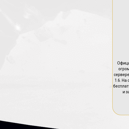
Офици
огром
сервере
1.6. На
бесплат
и з