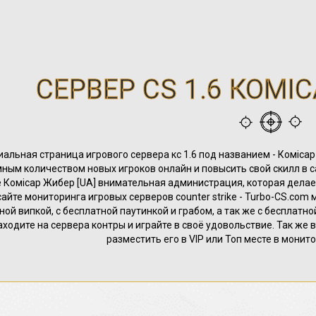
СЕРВЕР CS 1.6 КОМІС
альная страница игрового сервера кс 1.6 под названием - Комісар
ным количеством новых игроков онлайн и повысить свой скилл в 
 Комісар Жибер [UA] внимательная администрация, которая делае
 сайте мониторинга игровых серверов counter strike - Turbo-CS.com м
ной випкой, с бесплатной паутинкой и грабом, а так же с бесплатн
аходите на сервера контры и играйте в своё удовольствие. Так же 
разместить его в VIP или Топ месте в монит