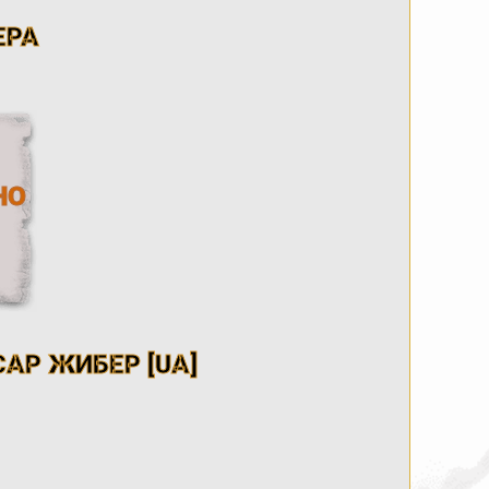
ЕРА
НО
АР ЖИБЕР [UA]