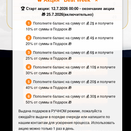
game_descr
skyserv
password
0
🏆 Старт акции: 12.7.2026 00:00 - окончание акции
ers.ru
steamappid
10
secure
1
🎁 25.7.2026(включительно)
num_bots
0
version
49
Пополните баланс на сумму от 💰 2$ и получите
10% от суммы в Подарок 🎁
Пополните баланс на сумму от 💰 4$ и получите
20% от суммы в Подарок 🎁
Пополните баланс на сумму от 💰 6$ и получите
25% от суммы в Подарок 🎁
Добавить сервер в
Пополните баланс на сумму от 💰 10$ и получите
мониторинг бесплатно
30% от суммы в Подарок 🎁
Пополните баланс на сумму от 💰 20$ и получите
40% от суммы в Подарок 🎁
Платные услуги
Пополните баланс на сумму от 💰 30$ и получите
50% от суммы в Подарок 🎁
Выдача подарков в РУЧНОМ режиме, пожалуйста
ожидайте выдачи в порядке очереди или напишите по
нашим контактам для ускорения процесса. Использовать
акцию можно только 1 раз в день.