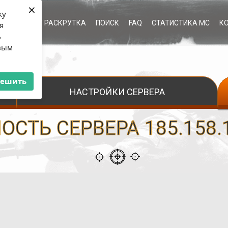
×
ку
ЫЕ УСЛУГИ / РАСКРУТКА
ПОИСК
FAQ
СТАТИСТИКА МС
К
я
ь
рвым
решить
НАСТРОЙКИ СЕРВЕРА
СТЬ СЕРВЕРА 185.158.1