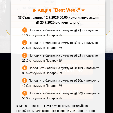
cstrike
0
game_descr
Zombie
ismod
0
🔥 Акция "Best Week" ⭐️
Escape
version
47
secure
0
🏆 Старт акции: 12.7.2026 00:00 - окончание акции
dedicated
d
num_bots
0
🎁 25.7.2026(включительно)
os
l
num_rules
0
Пополните баланс на сумму от 💰 2$ и получите
10% от суммы в Подарок 🎁
Пополните баланс на сумму от 💰 4$ и получите
20% от суммы в Подарок 🎁
Пополните баланс на сумму от 💰 6$ и получите
25% от суммы в Подарок 🎁
Добавить сервер в
Пополните баланс на сумму от 💰 10$ и получите
мониторинг бесплатно
30% от суммы в Подарок 🎁
Пополните баланс на сумму от 💰 20$ и получите
40% от суммы в Подарок 🎁
Платные услуги
Пополните баланс на сумму от 💰 30$ и получите
50% от суммы в Подарок 🎁
Выдача подарков в РУЧНОМ режиме, пожалуйста
ожидайте выдачи в порядке очереди или напишите по