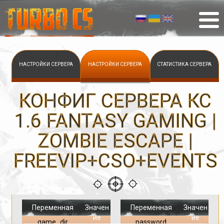
НАСТРОЙКИ СЕРВЕРА
НАСТРОЙКИ СЕРВЕРА
СТАТИСТИКА СЕРВЕРА
КОНФИГ СЕРВЕРА КС
1.6 FANTASY GAMING |
ZOMBIE ESCAPE |
FREEVIP+CSO+EVENTS
Переменная
Значен
Переменная
Значен
ие
ие
game_dir
password